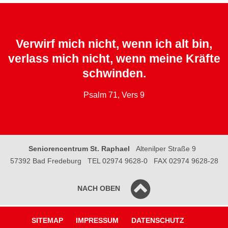
Verwirf mich nicht, wenn ich alt bin,
verlass mich nicht, wenn meine Kräfte
schwinden.
Psalm 71, Vers 9
Seniorencentrum St. Raphael
Altenilper Straße 9
57392 Bad Fredeburg
TEL 02974 9628-0
FAX 02974 9628-28
NACH OBEN
SITEMAP
IMPRESSUM
DATENSCHUTZ