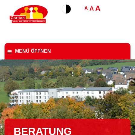
A
A
A
MENÜ ÖFFNEN
BERATUNG