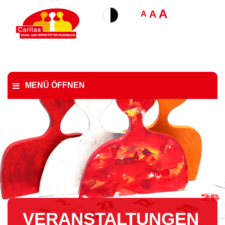
A
A
A
MENÜ ÖFFNEN
VER­AN­STAL­TUN­GEN