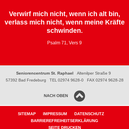
Verwirf mich nicht, wenn ich alt bin,
verlass mich nicht, wenn meine Kräfte
schwinden.
Psalm 71, Vers 9
Seniorencentrum St. Raphael
Altenilper Straße 9
57392 Bad Fredeburg
TEL 02974 9628-0
FAX 02974 9628-28
NACH OBEN
SITEMAP
IMPRESSUM
DATENSCHUTZ
BARRIEREFREIHEITSERKLÄRUNG
SEITE DRUCKEN