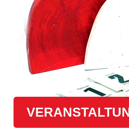
VER­AN­STAL­TU