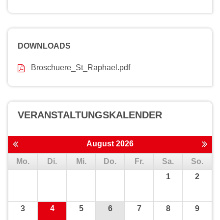
DOWNLOADS
Broschuere_St_Raphael.pdf
VERANSTALTUNGS­KALENDER
August 2026
Mo.
Di.
Mi.
Do.
Fr.
Sa.
So.
1
2
3
4
5
6
7
8
9